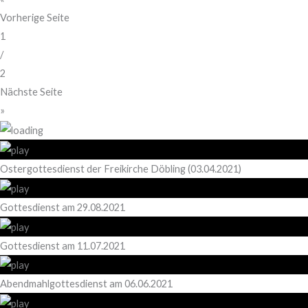
Vorherige Seite
1
/
2
Nächste Seite
»
Ostergottesdienst der Freikirche Döbling (03.04.2021)
Gottesdienst am 29.08.2021
Gottesdienst am 11.07.2021
Abendmahlgottesdienst am 06.06.2021